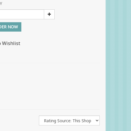
Y
DER NOW
o Wishlist