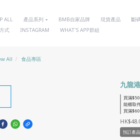
P ALL
產品系列
BMB自家品牌
現貨產品
斷
方式
INSTAGRAM
WHAT'S APP群組
ew All
食品專區
九龍港
買滿$5
能櫃取件/
買滿$60
HK$48.
預訂產