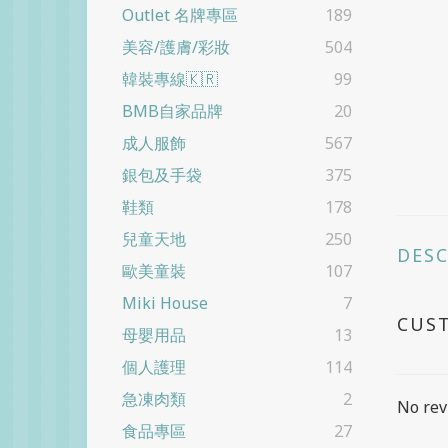
Outlet 名牌專區
189
美容/護膚/彩妝
504
韓裝專線🇰🇷
99
BMB自家品牌
20
成人服飾
567
銀包及手袋
375
鞋類
178
兒童天地
250
DES
歐美童裝
107
Miki House
7
CUS
母嬰用品
13
個人護理
114
急凍肉類
2
No rev
食品專區
27