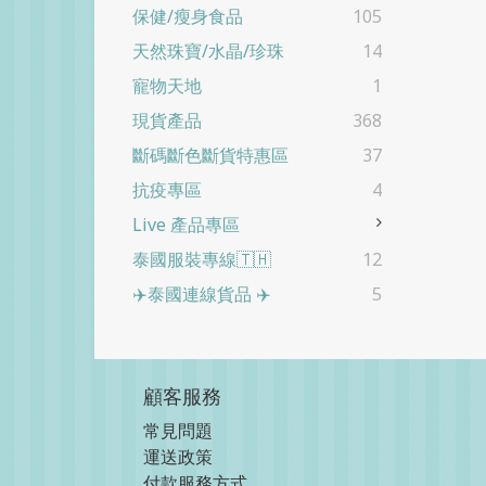
保健/瘦身食品
105
天然珠寶/水晶/珍珠
14
寵物天地
1
現貨產品
368
斷碼斷色斷貨特惠區
37
抗疫專區
4
Live 產品專區
泰國服裝專線🇹🇭
12
✈️泰國連線貨品 ✈️
5
顧客服務
常見問題
運送政策
付款服務方式