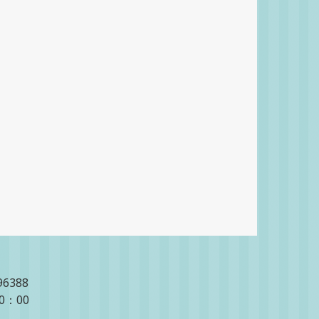
96388
20：00