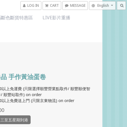
LOG IN
CART
MESSAGE
English
碼斷色斷貨特惠區
LIVE影片重播
品 手作黃油蛋卷
00以上免運費 (只限選擇順豐營業點取件/ 順豐順便智
 順豐站取件) on order
0以上免費送上門 (只限京東物流) on order
00
品三至五星期到港