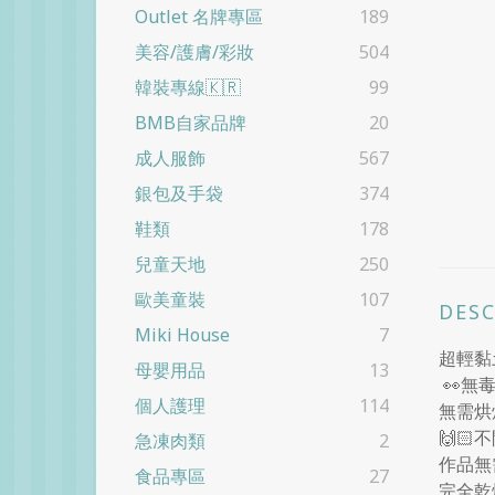
Outlet 名牌專區
189
美容/護膚/彩妝
504
韓裝專線🇰🇷
99
BMB自家品牌
20
成人服飾
567
銀包及手袋
374
鞋類
178
兒童天地
250
歐美童裝
107
DES
Miki House
7
超輕黏
母嬰用品
13
👀無
個人護理
114
無需烘
🙌
急凍肉類
2
作品無
食品專區
27
完全乾