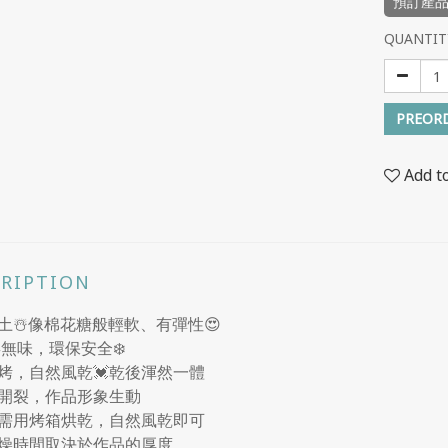
預訂產
QUANTIT
PREOR
Add t
CRIPTION
土☃️像棉花糖般輕軟、有彈性😍
毒無味，環保安全❄️
烤，自然風乾💓乾後渾然一體
不開裂，作品形象生動
需用烤箱烘乾，自然風乾即可
燥時間取決於作品的厚度