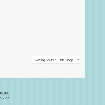
96388
20：00