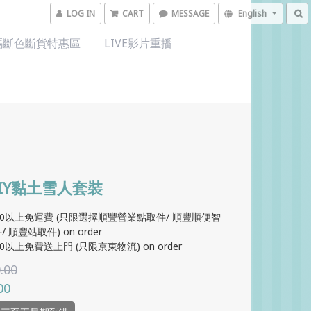
LOG IN
CART
MESSAGE
English
碼斷色斷貨特惠區
LIVE影片重播
IY黏土雪人套裝
00以上免運費 (只限選擇順豐營業點取件/ 順豐順便智
 順豐站取件) on order
0以上免費送上門 (只限京東物流) on order
.00
00