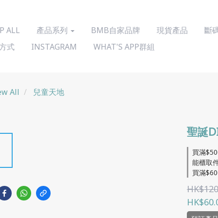
P ALL
產品系列
BMB自家品牌
現貨產品
斷
方式
INSTAGRAM
WHAT'S APP群組
ew All
兒童天地
聖誕D
買滿$5
能櫃取件/
買滿$60
HK$120
HK$60.