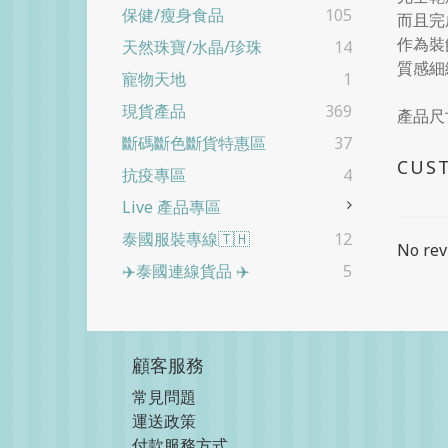
保健/瘦身食品
105
而且完
作為裝
天然珠寶/水晶/珍珠
14
質感細
寵物天地
1
現貨產品
369
產品尺寸
斷碼斷色斷貨特惠區
37
CUS
抗疫專區
4
Live 產品專區
泰國服裝專線🇹🇭
12
No rev
✈️泰國連線貨品 ✈️
5
顧客服務
常見問題
運送政策
付款服務方式