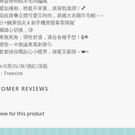
神器呀🧤純羊毛🐑編織
暖如擁抱，輕盈不笨重，摸落勁溫潤！💕
花紋路🧶立體可愛又時尚，易襯大衣圍巾毛帽～✨
計+觸屏指尖📱刷手機滑螢幕零障礙'
藏隨心切換，😘
寒無死角；彈性舒適，適合各種手型！🔒🌟
變形～🧼無論寒風刺骨💦
套都係你嘅貼心小暖男，保暖又吸睛～❤️⭐
urs🎨黑/白/灰/酒紅/深藍
Freesize
TOMER REVIEWS
iew for this product