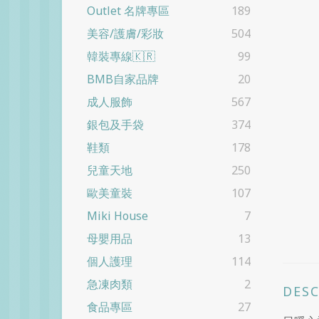
Outlet 名牌專區
189
美容/護膚/彩妝
504
韓裝專線🇰🇷
99
BMB自家品牌
20
成人服飾
567
銀包及手袋
374
鞋類
178
兒童天地
250
歐美童裝
107
Miki House
7
母嬰用品
13
個人護理
114
急凍肉類
2
DES
食品專區
27