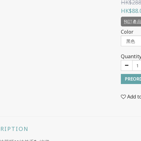
HK$288
HK$88.
預訂產
Color
Quantit
PREOR
Add t
CRIPTION