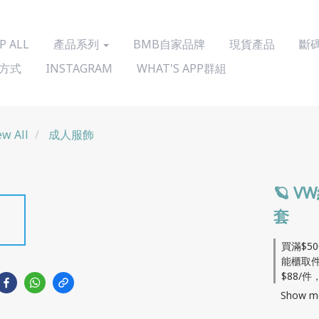
P ALL
產品系列
BMB自家品牌
現貨產品
斷
方式
INSTAGRAM
WHAT'S APP群組
ew All
成人服飾
🪐 
套
買滿$5
能櫃取件/
$88/件，
Show m