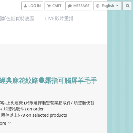
LOG IN
CART
MESSAGE
English
碼斷色斷貨特惠區
LIVE影片重播
VW經典麻花紋路🧶露指可觸屏羊毛手
00以上免運費 (只限選擇順豐營業點取件/ 順豐順便智
 順豐站取件) on order
兩件以上$78 on selected products
ore