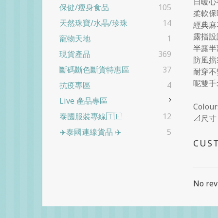
日暖心
保健/瘦身食品
105
柔軟保
天然珠寶/水晶/珍珠
14
經典麻
露指設
寵物天地
1
半露半
現貨產品
369
防風擋
斷碼斷色斷貨特惠區
37
耐穿不
呢雙手
抗疫專區
4
Live 產品專區
Colo
泰國服裝專線🇹🇭
12
📐尺寸：
✈️泰國連線貨品 ✈️
5
CUS
No rev