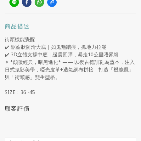
商品描述
街頭機能覺醒
✔️ 鋸齒狀防滑大底｜如鬼魅踏痕，抓地力拉滿
✔️ 3D立體支撐中底｜緩震回彈，暴走10公里唔累腳
✧ *顛覆經典，暗黑進化* —— 以復古德訓鞋為藍本，注入
日式鬼影美學，啞光皮革+透氣網布拼接，打造「機能風」
與「街頭感」雙生型格。
SIZE：36 -45
顧客評價