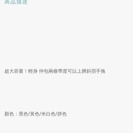
商品描述
超大容量！輕身 仲包兩條帶度可以上膊斜孭手挽
顏色：黑色/黃色/米白色/拼色