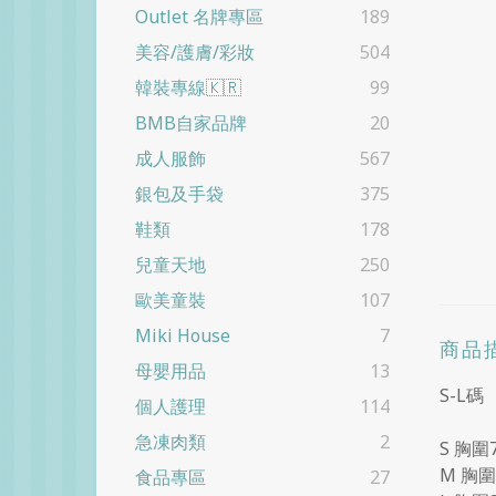
Outlet 名牌專區
189
美容/護膚/彩妝
504
韓裝專線🇰🇷
99
BMB自家品牌
20
成人服飾
567
銀包及手袋
375
鞋類
178
兒童天地
250
歐美童裝
107
Miki House
7
商品
母嬰用品
13
S-L碼
個人護理
114
急凍肉類
2
S 胸圍
M 胸圍
食品專區
27