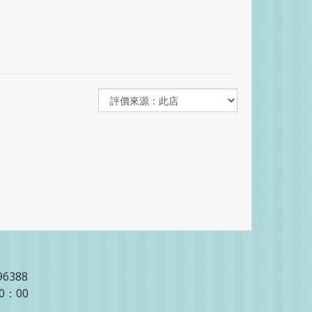
96388
20：00