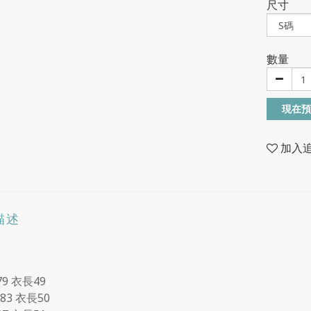
尺寸
數量
現在預
加入
描述
79 衣長49
83 衣長50