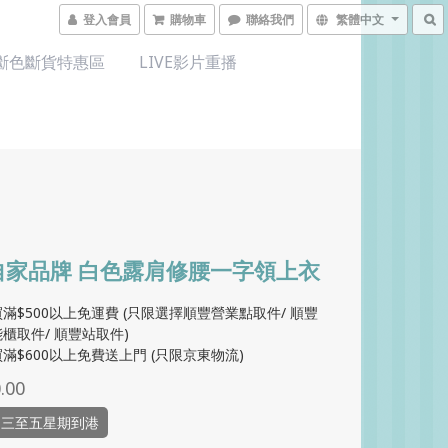
登入會員
購物車
聯絡我們
繁體中文
斷色斷貨特惠區
LIVE影片重播
自家品牌 白色露肩修腰一字領上衣
滿$500以上免運費 (只限選擇順豐營業點取件/ 順豐
櫃取件/ 順豐站取件)
滿$600以上免費送上門 (只限京東物流)
.00
品三至五星期到港