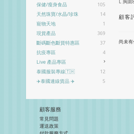
L 胸圍
保健/瘦身食品
105
天然珠寶/水晶/珍珠
14
顧客
寵物天地
1
現貨產品
369
尚未有
斷碼斷色斷貨特惠區
37
抗疫專區
4
Live 產品專區
泰國服裝專線🇹🇭
12
✈️泰國連線貨品 ✈️
5
顧客服務
常見問題
運送政策
付款服務方式