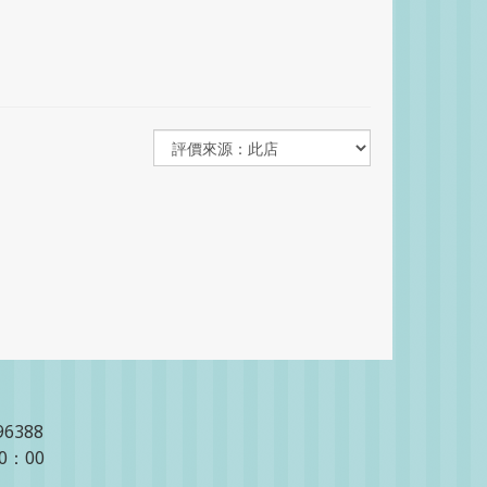
96388
20：00