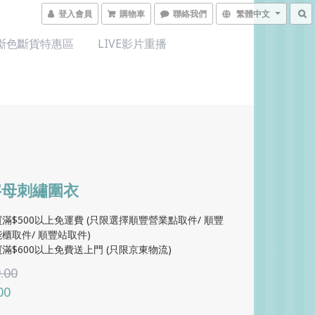
登入會員
購物車
聯絡我們
繁體中文
斷色斷貨特惠區
LIVE影片重播
字母刺繡圍衣
滿$500以上免運費 (只限選擇順豐營業點取件/ 順豐
櫃取件/ 順豐站取件)
滿$600以上免費送上門 (只限京東物流)
.00
00