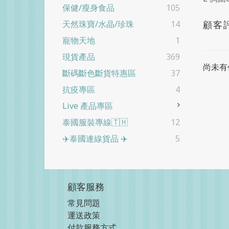
保健/瘦身食品
105
顧客
天然珠寶/水晶/珍珠
14
寵物天地
1
現貨產品
369
尚未有
斷碼斷色斷貨特惠區
37
抗疫專區
4
Live 產品專區
泰國服裝專線🇹🇭
12
✈️泰國連線貨品 ✈️
5
顧客服務
常見問題
運送政策
付款服務方式