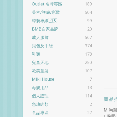
Outlet 名牌專區
189
美容/護膚/彩妝
504
韓裝專線🇰🇷
99
BMB自家品牌
20
成人服飾
567
銀包及手袋
374
鞋類
178
兒童天地
250
歐美童裝
107
Miki House
7
母嬰用品
13
個人護理
114
商品
急凍肉類
2
M 胸圍
食品專區
27
L 胸圍