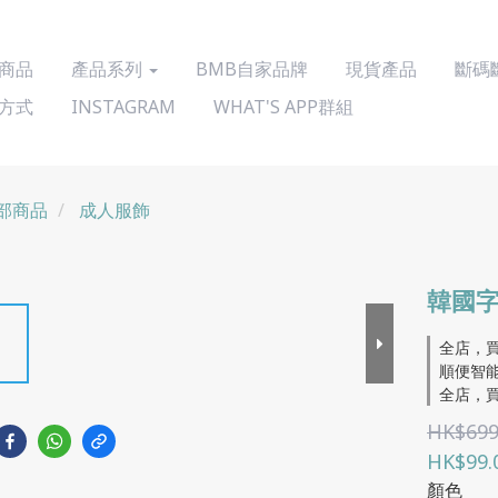
商品
產品系列
BMB自家品牌
現貨產品
斷碼
方式
INSTAGRAM
WHAT'S APP群組
部商品
成人服飾
韓國
全店，買
順便智能
全店，買
HK$699
HK$99.
顏色