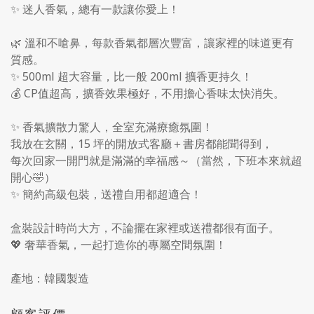
✨ 迷人香氣，總有一款讓你愛上！
🌿 溫和不嗆鼻，每款香氣都層次豐富，讓家裡的味道更有
質感。
✨ 500ml 超大容量，比一般 200ml 擴香更持久！
💰 CP值超高，擴香效果極好，不用擔心香味太快消失。
✨ 香氣擴散力驚人，全室充滿療癒氛圍！
我放在玄關，15 坪的開放式客廳＋書房都能聞得到，
每次回家一開門就是滿滿的幸福感～（當然，下班本來就超
開心🤣）
✨ 簡約高級包裝，送禮自用都超適合！
盒裝設計時尚大方，不論擺在家裡或送禮都很有面子。
💖 奢華香氣，一起打造你的專屬空間氛圍！
產地：韓國製造