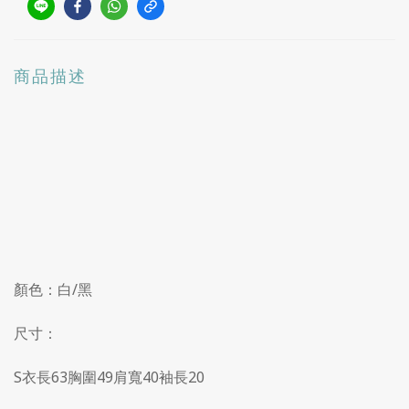
商品描述
顏色：白/黑
尺寸：
S衣長63胸圍49肩寬40袖長20