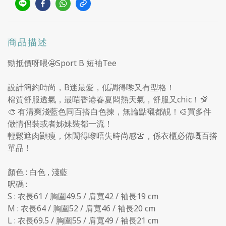
商品描述
勁抵價呀喂🤩Sport B 短袖Tee
設計簡約時尚，B迷最愛，低調得嚟又有型格！
棉質舒服透氣，最啱香港春夏悶熱天氣，舒服又chic！💯
🎨 有清爽淺藍色同百搭白色揀，無論點襯都靚！🎨買多件
做情侶裝或者姊妹裝都一流！
輕鬆遮肉顯瘦，休閒得嚟唔失時尚感👚，係衣櫃必備嘅百搭
單品！
顏色 : 白色 , 淺藍
呎碼 :
S : 衣長61 / 胸圍49.5 / 肩寬42 / 袖長19 cm
M : 衣長64 / 胸圍52 / 肩寬46 / 袖長20 cm
L : 衣長69.5 / 胸圍55 / 肩寬49 / 袖長21 cm