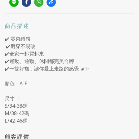
商品描述
✔️ 零束縛感
✔️耐穿不易破
✔️全家一起買起來
✔️運動、通勤、休閒都完美合腳
✔️一雙好襪，讓你愛上走路的感覺 🧦✨
顏色：A-E
尺寸 ：
S/34-38碼
M/38-42碼
L/42-46碼
顧客評價