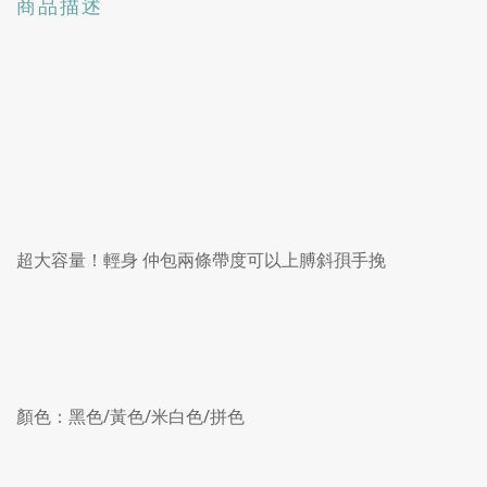
商品描述
超大容量！輕身 仲包兩條帶度可以上膊斜孭手挽
顏色：黑色/黃色/米白色/拼色